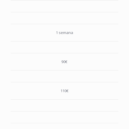
1 semana
90€
110€