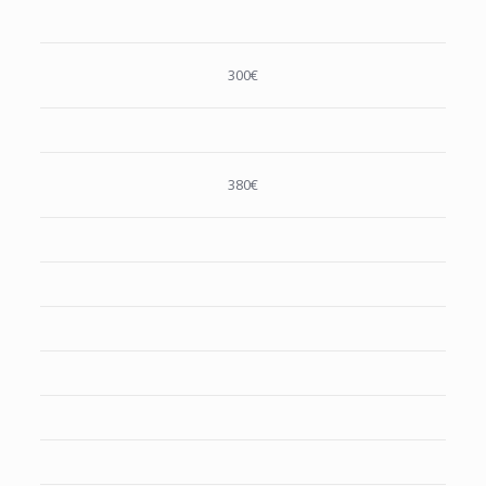
300€
380€