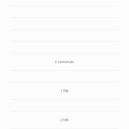
2 semanas
170€
210€