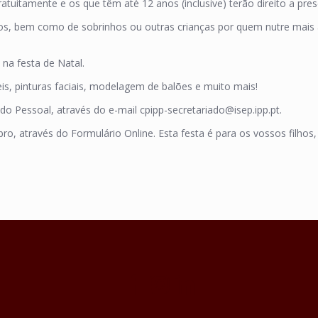
atuitamente e os que têm até 12 anos (inclusive) terão direito a pres
os, bem como de sobrinhos ou outras crianças por quem nutre mais 
na festa de Natal.
s, pinturas faciais, modelagem de balões e muito mais!
o Pessoal, através do e-mail cpipp-secretariado@isep.ipp.pt.
ro, através do Formulário Online. Esta festa é para os vossos filhos,