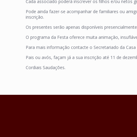
Cada associado poderá inscrever os filhos e/ou netos gr
Pode ainda fazer-se acompanhar de familiares ou amig
inscrição.
Os presentes serão apenas disponíveis presencialmente 
O programa da Festa oferece muita animação, insuflávei
Para mais informação contacte o Secretariado da Casa d
Pais ou avós, façam já a sua inscrição até 11 de dezemb
Cordiais Saudações.