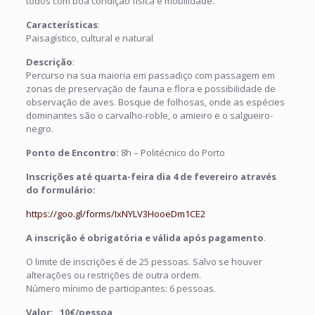
todos com boa condição física e mobilidade.
Características
:
Paisagístico, cultural e natural
Descrição
:
Percurso na sua maioria em passadiço com passagem em
zonas de preservação de fauna e flora e possibilidade de
observação de aves. Bosque de folhosas, onde as espécies
dominantes são o carvalho-roble, o amieiro e o salgueiro-
negro.
Ponto de Encontro:
8h – Politécnico do Porto
Inscrições até quarta-feira dia 4 de fevereiro através
do formulário:
https://goo.gl/forms/IxNYLV3HooeDm1CE2
A inscrição é obrigatória e válida após pagamento
.
O limite de inscrições é de 25 pessoas. Salvo se houver
alterações ou restrições de outra ordem.
Número mínimo de participantes: 6 pessoas.
Valor: 10€/pessoa