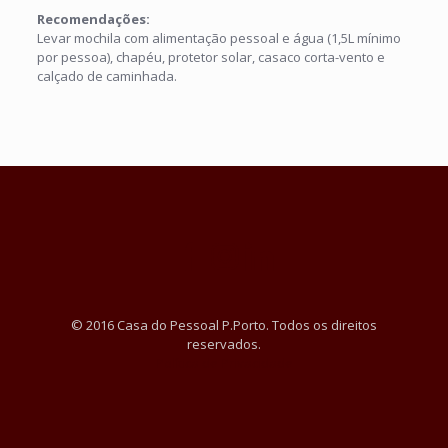
Recomendações:
Levar mochila com alimentação pessoal e água (1,5L mínimo
por pessoa), chapéu, protetor solar, casaco corta-vento e
calçado de caminhada.
© 2016 Casa do Pessoal P.Porto. Todos os direitos
reservados.
Política de Privacidade